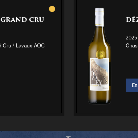
Blanc
» GRAND CRU
DÉ
2025
d Cru / Lavaux AOC
Chas
En