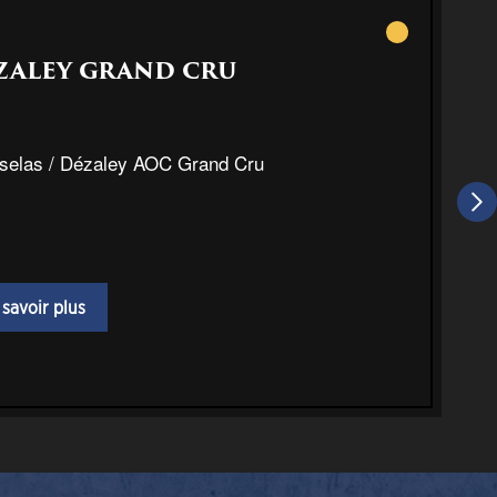
Blanc
ZALEY GRAND CRU
selas / Dézaley AOC Grand Cru
 savoir plus