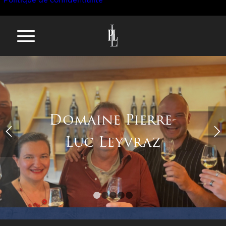
Domaine Pierre-
Luc Leyvraz
1
2
3
4
5