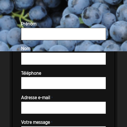
Prénom
*
Nom
*
A
Téléphone
d
r
e
s
Adresse e-mail
*
s
e
*
*
Votre message
*